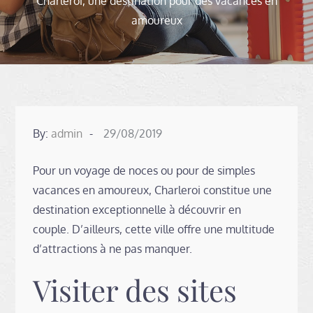
Charleroi, une destination pour des vacances en
amoureux
Posted
By:
admin
29/08/2019
on
Pour un voyage de noces ou pour de simples
vacances en amoureux, Charleroi constitue une
destination exceptionnelle à découvrir en
couple. D’ailleurs, cette ville offre une multitude
d’attractions à ne pas manquer.
Visiter des sites