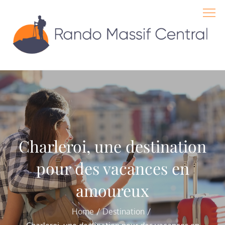
Skip
to
content
Charleroi, une destination
pour des vacances en
amoureux
Home
Destination